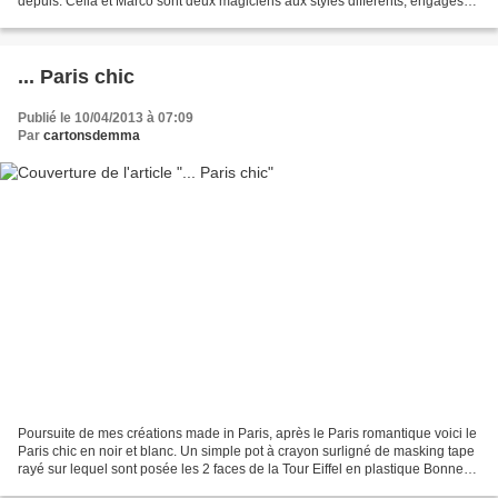
depuis. Célia et Marco sont deux magiciens aux styles différents, engagés
malgré eux dans une compétition...
... Paris chic
Publié le 10/04/2013 à 07:09
Par
cartonsdemma
Poursuite de mes créations made in Paris, après le Paris romantique voici le
Paris chic en noir et blanc. Un simple pot à crayon surligné de masking tape
rayé sur lequel sont posée les 2 faces de la Tour Eiffel en plastique Bonne
journée