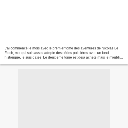
J'ai commencé le mois avec le premier tome des aventures de Nicolas Le
Floch, moi qui suis assez adepte des séries policières avec un fond
historique, je suis gâtée. Le deuxième tome est déjà acheté mais je n'oublie
pas que j'ai les séries de Anne Perry...