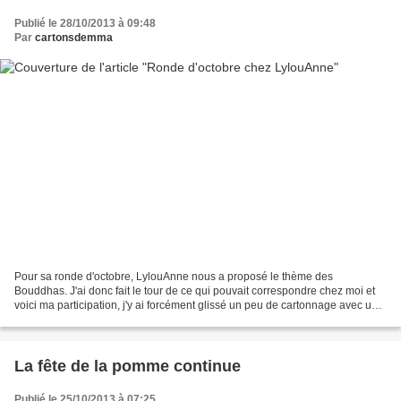
Publié le 28/10/2013 à 09:48
Par
cartonsdemma
Pour sa ronde d'octobre, LylouAnne nous a proposé le thème des
Bouddhas. J'ai donc fait le tour de ce qui pouvait correspondre chez moi et
voici ma participation, j'y ai forcément glissé un peu de cartonnage avec un
répertoire dont la couverture intérieure...
La fête de la pomme continue
Publié le 25/10/2013 à 07:25