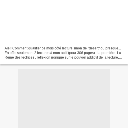
Aïe!! Comment qualifier ce mois côté lecture sinon de "désert" ou presque...
En effet seulement 2 lectures à mon actif (pour 306 pages). La première: La
Reine des lectrices , reflexion ironique sur le pouvoir addictif de la lecture,
lue dans le cadre...