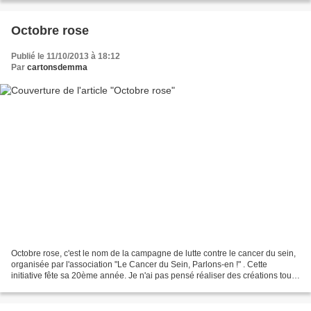
Octobre rose
Publié le 11/10/2013 à 18:12
Par
cartonsdemma
Octobre rose, c'est le nom de la campagne de lutte contre le cancer du sein,
organisée par l'association "Le Cancer du Sein, Parlons-en !" . Cette
initiative fête sa 20ème année. Je n'ai pas pensé réaliser des créations tout
en rose mais je reprends l'idée...