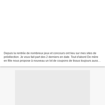
Depuis la rentrée de nombreux jeux et concours ont lieu sur mes sites de
prédilection. Je vous fait part des 2 derniers en date. Tout d'abord De mère
en fille nous propose à nouveau un lot de coupons de tissus toujours aussi
beaux Du côté lecture, Sophie/Hérisson...