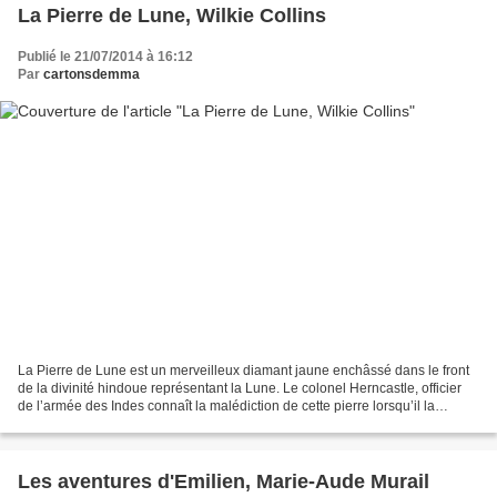
La Pierre de Lune, Wilkie Collins
Publié le 21/07/2014 à 16:12
Par
cartonsdemma
La Pierre de Lune est un merveilleux diamant jaune enchâssé dans le front
de la divinité hindoue représentant la Lune. Le colonel Herncastle, officier
de l’armée des Indes connaît la malédiction de cette pierre lorsqu’il la
dérobe, « un désastre au mortel...
Les aventures d'Emilien, Marie-Aude Murail