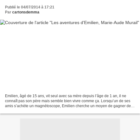
Publié le 04/07/2014 à 17:21
Par
cartonsdemma
Emilien, âgé de 15 ans, vit seul avec sa mère depuis l’âge de 1 an, il ne
connaît pas son père mais semble bien vivre comme ça. Lorsqu’un de ses
amis s’achète un magnétoscope, Emilien cherche un moyen de gagner de
l’argent pour s’en offrir un lui aussi....