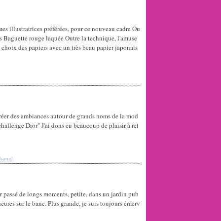
mes illustratrices préférées, pour ce nouveau cadre Ou
es Baguette rouge laquée Outre la technique, l'amuse
 choix des papiers avec un très beau papier japonais
réer des ambiances autour de grands noms de la mod
"challenge Dior" J'ai dons eu beaucoup de plaisir à ret
hanel
ir passé de longs moments, petite, dans un jardin pub
heures sur le banc. Plus grande, je suis toujours émerv