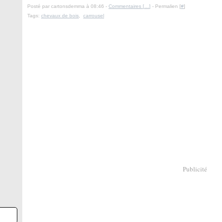
Posté par cartonsdemma à 08:46 -
Commentaires [
…
]
- Permalien [
#
]
Tags:
chevaux de bois
,
carrousel
Publicité