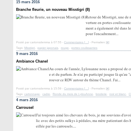
15 mars 2016
Branche fleurie, un nouveau Misstigri (8)
Retour de Misstigri, une de 
verture en portes coulissant
ment a également été dans le
pour l'encadrement...
Posté par cartonsdemma à 07:55 -
Commentaires [
…
]
- Permalien [
#
]
Tags:
Misstigri
,
papier japonais
,
rouge
,
portes coulissantes
9 mars 2016
Ambiance Chanel
Au cours de l'année, Lylouanne nous a proposé de c
e et du parfum. Je n'ai pu participé jusque là qu'au 
rouver ce RDV autour du thème Chanel. J'ai...
Posté par cartonsdemma à 15:59 -
Commentaires [
…
]
- Permalien [
#
]
Tags:
cartonnage
,
cadre
,
Ronde du mois de LylouAnne
,
broderie
,
noir et blanc
,
C
4 mars 2016
Carrousel
J'ai toujours aimé les chevaux de bois, je me souviens d'avo
lic avec des petits sulkys à pédales, ma mère patientant des 
eillée par les carrousels....