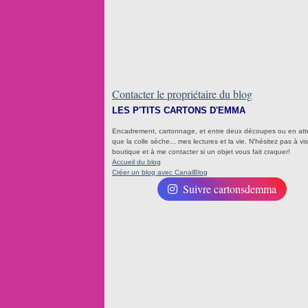
Contacter le propriétaire du blog
LES P'TITS CARTONS D'EMMA
Encadrement, cartonnage, et entre deux découpes ou en at
que la colle sèche... mes lectures et la vie. N'hésitez pas à visi
boutique et à me contacter si un objet vous fait craquer!
Accueil du blog
Créer un blog avec CanalBlog
Suivre cartonsdemma