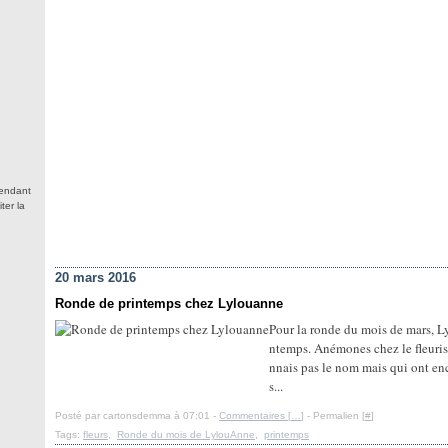
tendant
ter la
20 mars 2016
Ronde de printemps chez Lylouanne
Pour la ronde du mois de mars, Ly
ntemps. Anémones chez le fleuriste
nnais pas le nom mais qui ont e
s...
Posté par cartonsdemma à 07:01 -
Commentaires [
…
]
- Permalien [
#
]
Tags:
fleurs
,
Ronde du mois de LylouAnne
,
printemps