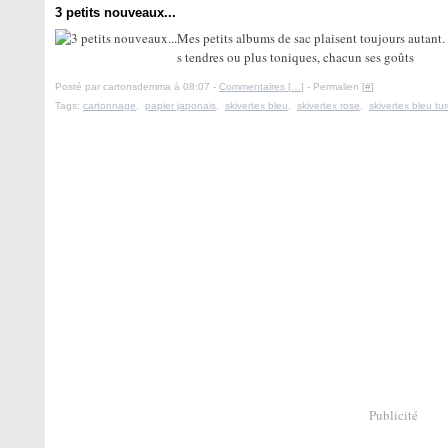
3 petits nouveaux...
Mes petits albums de sac plaisent toujours autan
s tendres ou plus toniques, chacun ses goûts
Posté par cartonsdemma à 08:07 -
Commentaires [
…
]
- Permalien [
#
]
Tags:
cartonnage
,
papier japonais
,
skivertex bleu
,
skivertex rose
,
skivertex bleu tu
Publicité