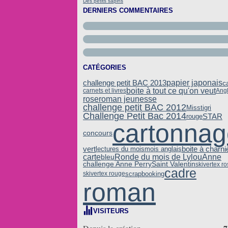
Des petits sapins
DERNIERS COMMENTAIRES
CATÉGORIES
challenge petit BAC 2013
papier japonais
c
boite à tout ce qu'on veut
carnets et livres
Angl
rose
roman jeunesse
challenge petit BAC 2012
Misstigri
Challenge Petit Bac 2014
STAR
rouge
cartonnag
concours
vert
boite à charni
lectures du mois
mois anglais
carte
Ronde du mois de LylouAnne
bleu
challenge Anne Perry
Saint Valentin
skivertex r
cadre
scrapbooking
skivertex rouge
roman
VISITEURS