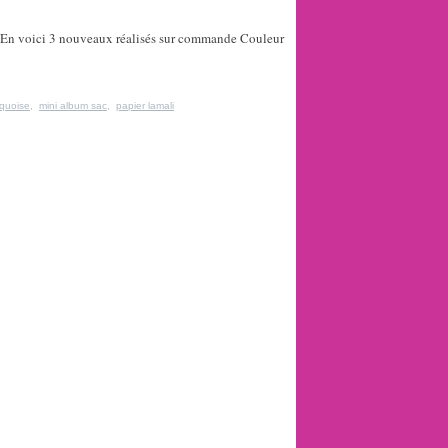
t. En voici 3 nouveaux réalisés sur commande Couleur
rquoise
,
mini album sac
,
papier lamali