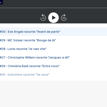
#30 : Eve Angeli raconte "Avant de partir"
#29 : MC Solaar raconte "Bouge de là"
28 : Lorie raconte "Je vais vite"
#27 : Christophe Willem raconte "Jacques a dit"
#26 : Chimène Badi raconte "Entre nous"
#25 : Indochine raconte "3e sexe"
#24 : Zaho raconte "C'est chelou"
#23 : Patrick Bruel raconte "Au café des délices"
#22 : Kyo raconte "Le chemin"