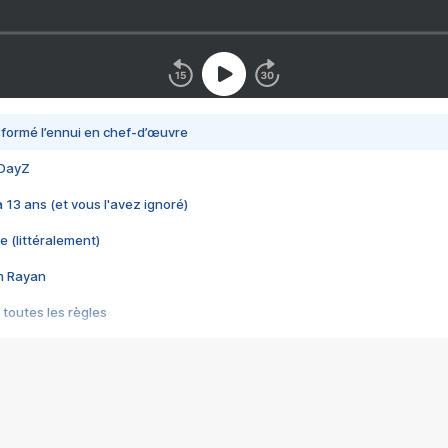
nsformé l’ennui en chef-d’œuvre
 DayZ
 a 13 ans (et vous l'avez ignoré)
e (littéralement)
im Rayan
 toutes les règles
s les jeux vidéo
us choquant de Rockstar ? - Le scandale BULLY
e plus moche de Steam