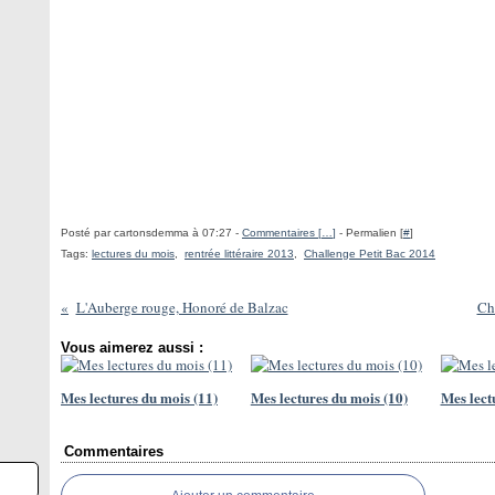
Posté par cartonsdemma à 07:27 -
Commentaires [
…
]
- Permalien [
#
]
Tags:
lectures du mois
,
rentrée littéraire 2013
,
Challenge Petit Bac 2014
L'Auberge rouge, Honoré de Balzac
Ch
Vous aimerez aussi :
Mes lectures du mois (11)
Mes lectures du mois (10)
Mes lect
Commentaires