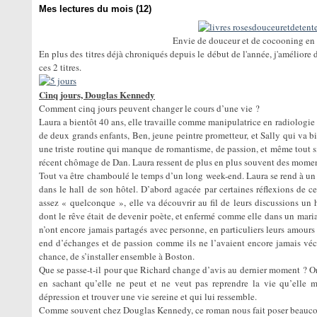
Mes lectures du mois (12)
Envie de douceur et de cocooning en 
En plus des titres déjà chroniqués depuis le début de l'année, j'améliore d
ces 2 titres.
Cinq jours, Douglas Kennedy
Comment cinq jours peuvent changer le cours d’une vie ?
Laura a bientôt 40 ans, elle travaille comme manipulatrice en radiologie 
de deux grands enfants, Ben, jeune peintre prometteur, et Sally qui va bi
une triste routine qui manque de romantisme, de passion, et même tout 
récent chômage de Dan. Laura ressent de plus en plus souvent des moments
Tout va être chamboulé le temps d’un long week-end. Laura se rend à un
dans le hall de son hôtel. D’abord agacée par certaines réflexions de 
assez « quelconque », elle va découvrir au fil de leurs discussions un
dont le rêve était de devenir poète, et enfermé comme elle dans un maria
n’ont encore jamais partagés avec personne, en particuliers leurs amours d
end d’échanges et de passion comme ils ne l’avaient encore jamais vécu
chance, de s’installer ensemble à Boston.
Que se passe-t-il pour que Richard change d’avis au dernier moment ? On 
en sachant qu’elle ne peut et ne veut pas reprendre la vie qu’elle me
dépression et trouver une vie sereine et qui lui ressemble.
Comme souvent chez Douglas Kennedy, ce roman nous fait poser beaucoup 