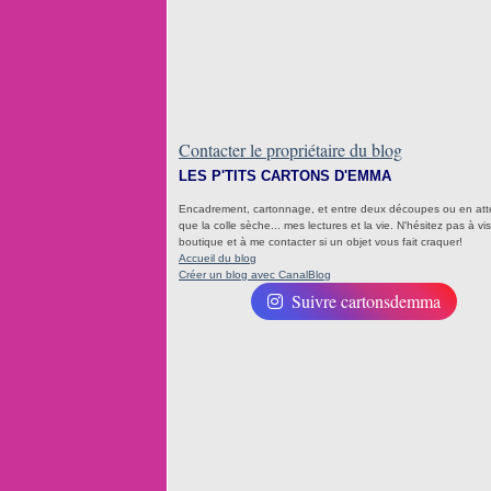
Contacter le propriétaire du blog
LES P'TITS CARTONS D'EMMA
Encadrement, cartonnage, et entre deux découpes ou en at
que la colle sèche... mes lectures et la vie. N'hésitez pas à visi
boutique et à me contacter si un objet vous fait craquer!
Accueil du blog
Créer un blog avec CanalBlog
Suivre cartonsdemma