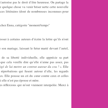
’autorise pas le droit d’être heureuse. On partage la
e quelque chose va venir briser nette cette nouvelle
nces littéraires (dont de nombreuses inconnues pour
chez Enna, catégorie "moment/temps"
oser à certains auteurs d’écrire la lettre qu’ils n’ont
e son mariage, laissant le futur marié devant l’autel,
e sa liberté individuelle, elle apprécie sa part
ue cela veuille dire qu’elle n’aime pas assez, pas
ligé de lui mettre un contrat autour du cou ? »
. Elle
éprobations qui fusent autour d’elle, les regards
eux. Elle pousse un cri du cœur contre ceux et celles
 elle n’est pas épouse et mère.
des réflexions qui m’ont vraiment interpelée. Merci à