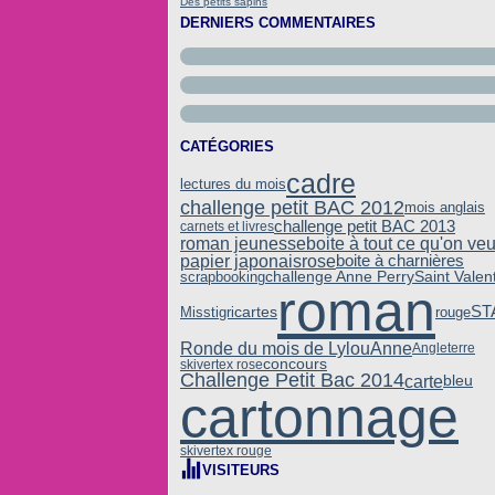
Des petits sapins
DERNIERS COMMENTAIRES
CATÉGORIES
cadre
lectures du mois
challenge petit BAC 2012
mois anglais
challenge petit BAC 2013
carnets et livres
roman jeunesse
boite à tout ce qu'on veu
rose
boite à charnières
papier japonais
challenge Anne Perry
Saint Valen
scrapbooking
roman
ST
cartes
Misstigri
rouge
Ronde du mois de LylouAnne
Angleterre
concours
skivertex rose
Challenge Petit Bac 2014
carte
bleu
cartonnage
skivertex rouge
VISITEURS