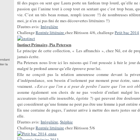
fil des pages on sent que Laura porte un fardeau trop lourd, qu’elle ne s
passion qui l’anime tout à coup tout en sentant que c’est trop beau, qu
vie. C’est un très beau roman, rempli (encore !!) de nombreuses référe
moi, je n’en ai pas fini de mes découvertes littéraires !!)
D'autres avis:
Irrégulière
Challenge
Rentrée littéraire
chez Hérisson 4/6, challenge
Petit bac 2014
Instinct Primaire, Pia Petersen
Le principe de cette collection, « Les affranchis », chez Nil, est de prop
jamais écrite.
tendant
Pia Petersen nous livre ici les raisons qui l’ont poussée à fuir le jour d
ter la
malgré le profond amour qu’elle éprouve pour lui.
Elle ne conçoit pas la relation amoureuse comme devant la priver d
d’indépendance, son besoin d’isolement par moment pour écrire, sans q
vraiment.
« Est-ce que l’on a si peur de perdre l’autre que l’on soit ob
assume également son choix de ne pas vouloir d’enfant malgré les r
accusateurs (serait-elle insensible, égoïste ?) qui peuvent être doulour
qui considèrent qu’une femme ne peut pas être une femme à part entière si
En une centaine de pages, l’auteur arrive à mettre des mots justes sur 
elle.
D'autres avis:
Irrégulière
,
Stéphie
Challenge
Rentrée littéraire
chez Hérisson 5/6