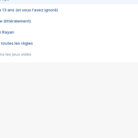
 a 13 ans (et vous l'avez ignoré)
e (littéralement)
im Rayan
 toutes les règles
s les jeux vidéo
us choquant de Rockstar ? - Le scandale BULLY
e plus moche de Steam
du RÊVE tourne au CAUCHEMAR
pendant 8 heures
it… à tort
umiliés par un jeu vidéo
ire - Final Fantasy 8