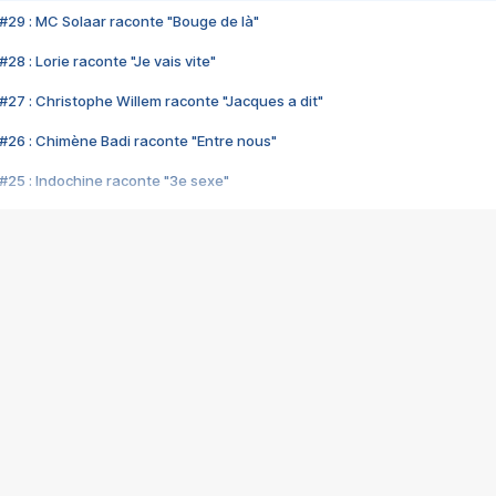
#29 : MC Solaar raconte "Bouge de là"
28 : Lorie raconte "Je vais vite"
#27 : Christophe Willem raconte "Jacques a dit"
#26 : Chimène Badi raconte "Entre nous"
#25 : Indochine raconte "3e sexe"
#24 : Zaho raconte "C'est chelou"
#23 : Patrick Bruel raconte "Au café des délices"
#22 : Kyo raconte "Le chemin"
#21 : Nolwenn Leroy raconte "Cassé"
#20 : Patrick Hernandez raconte "Born to be alive"
#19 : Lorie raconte "Près de moi"
#18 : Michael Jones raconte "A nos actes manqués" (avec Jean-Jacque