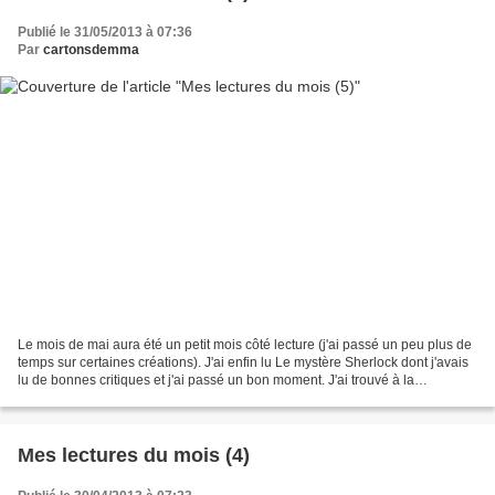
Publié le 31/05/2013 à 07:36
Par
cartonsdemma
Le mois de mai aura été un petit mois côté lecture (j'ai passé un peu plus de
temps sur certaines créations). J'ai enfin lu Le mystère Sherlock dont j'avais
lu de bonnes critiques et j'ai passé un bon moment. J'ai trouvé à la
bibliothèque le 2ème tome...
Mes lectures du mois (4)