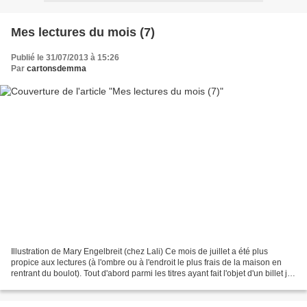
Mes lectures du mois (7)
Publié le 31/07/2013 à 15:26
Par
cartonsdemma
Illustration de Mary Engelbreit (chez Lali) Ce mois de juillet a été plus
propice aux lectures (à l'ombre ou à l'endroit le plus frais de la maison en
rentrant du boulot). Tout d'abord parmi les titres ayant fait l'objet d'un billet je
me suis régalée...