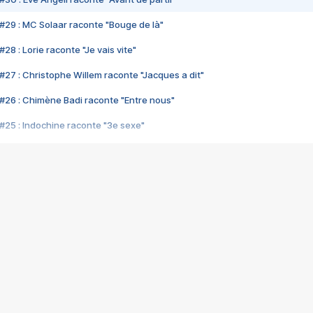
#29 : MC Solaar raconte "Bouge de là"
28 : Lorie raconte "Je vais vite"
#27 : Christophe Willem raconte "Jacques a dit"
#26 : Chimène Badi raconte "Entre nous"
#25 : Indochine raconte "3e sexe"
#24 : Zaho raconte "C'est chelou"
#23 : Patrick Bruel raconte "Au café des délices"
#22 : Kyo raconte "Le chemin"
#21 : Nolwenn Leroy raconte "Cassé"
#20 : Patrick Hernandez raconte "Born to be alive"
#19 : Lorie raconte "Près de moi"
#18 : Michael Jones raconte "A nos actes manqués" (avec Jean-Jacque