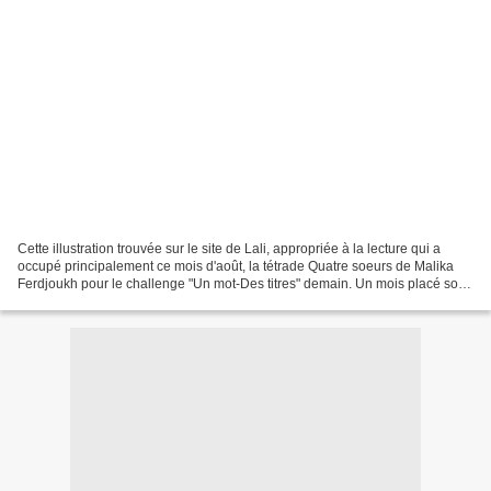
Cette illustration trouvée sur le site de Lali, appropriée à la lecture qui a
occupé principalement ce mois d'août, la tétrade Quatre soeurs de Malika
Ferdjoukh pour le challenge "Un mot-Des titres" demain. Un mois placé sous
le signe de la jeunesse et...