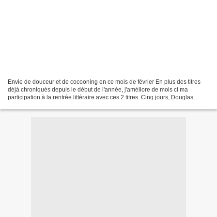
Envie de douceur et de cocooning en ce mois de février En plus des titres
déjà chroniqués depuis le début de l'année, j'améliore de mois ci ma
participation à la rentrée littéraire avec ces 2 titres. Cinq jours, Douglas
Kennedy Comment cinq jours peuvent...