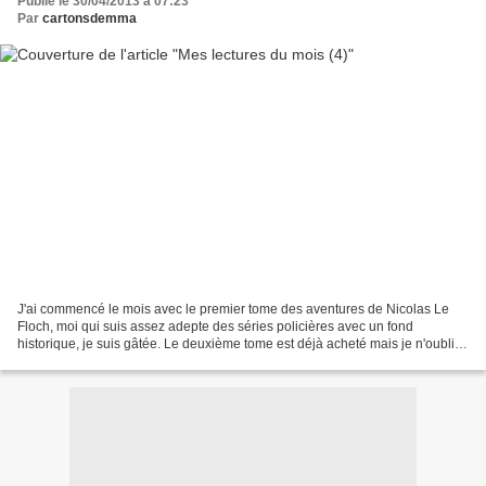
Publié le 30/04/2013 à 07:23
Par
cartonsdemma
J'ai commencé le mois avec le premier tome des aventures de Nicolas Le
Floch, moi qui suis assez adepte des séries policières avec un fond
historique, je suis gâtée. Le deuxième tome est déjà acheté mais je n'oublie
pas que j'ai les séries de Anne Perry...