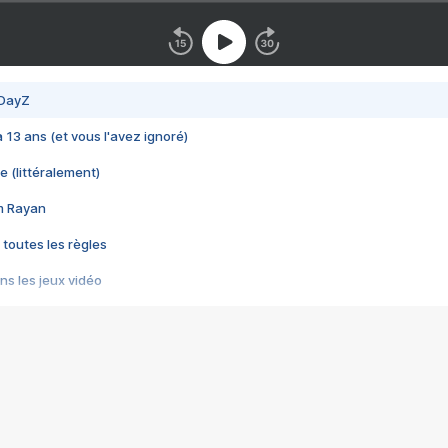
 DayZ
 a 13 ans (et vous l'avez ignoré)
e (littéralement)
im Rayan
 toutes les règles
s les jeux vidéo
us choquant de Rockstar ? - Le scandale BULLY
e plus moche de Steam
du RÊVE tourne au CAUCHEMAR
pendant 8 heures