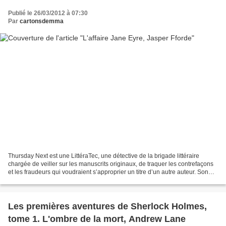
Publié le 26/03/2012 à 07:30
Par
cartonsdemma
Thursday Next est une LittéraTec, une détective de la brigade littéraire
chargée de veiller sur les manuscrits originaux, de traquer les contrefaçons
et les fraudeurs qui voudraient s’approprier un titre d’un autre auteur. Son
oncle, Mycroft, inventeur...
Les premières aventures de Sherlock Holmes,
tome 1. L'ombre de la mort, Andrew Lane