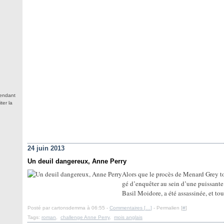
tendant
ter la
24 juin 2013
Un deuil dangereux, Anne Perry
Alors que le procès de Menard Grey to
gé d’enquêter au sein d’une puissante 
Basil Moidore, a été assassinée, et tout
Posté par cartonsdemma à 06:55 -
Commentaires [
…
]
- Permalien [
#
]
Tags:
roman
,
challenge Anne Perry
,
mois anglais