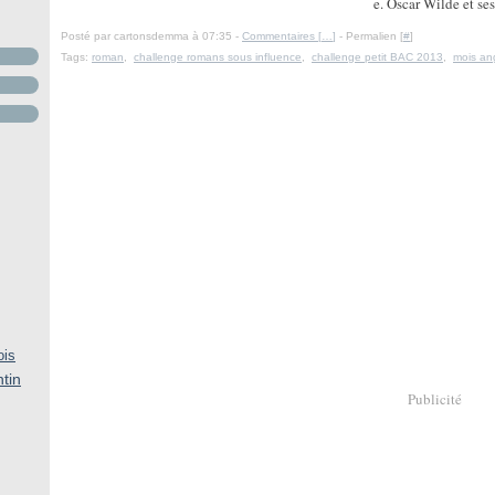
e. Oscar Wilde et ses
Posté par cartonsdemma à 07:35 -
Commentaires [
…
]
- Permalien [
#
]
Tags:
roman
,
challenge romans sous influence
,
challenge petit BAC 2013
,
mois ang
ois
ntin
Publicité