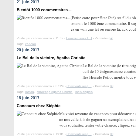
21 juin 2013
Bientôt 1000 commentaires....
(Petite carte pour fêter l'été) Au fil du 
osterait le 1000 ème commentaire. Il s'
ez en voir une ici ou encore là, aux coul
Posté par cartonsdemma à 11:32 -
Commentaires [
…
]
- Permalien [
#
]
Tags:
cadeau
20 juin 2013
Le Bal de la victoire, Agatha Christie
Le Bal de la victoire (le titre ori
ueil de 15 énigmes assez courtes
lles Hercule Poirot montre tout so
Posté par cartonsdemma à 07:24 -
Commentaires [
…
]
- Permalien [
#
]
Tags:
roman
,
challenge Agatha Christie
,
mois anglais
18 juin 2013
Concours chez Stéphie
Me voici revenue de vacances pour découvrir 
ne nouvelle fois de gagner un exemplaire d'un r
vous souhaitez tenter votre chance, cliquez sur l
Posté par cartonsdemma à 19:01 -
Commentaires [
…
]
- Permalien [
#
]