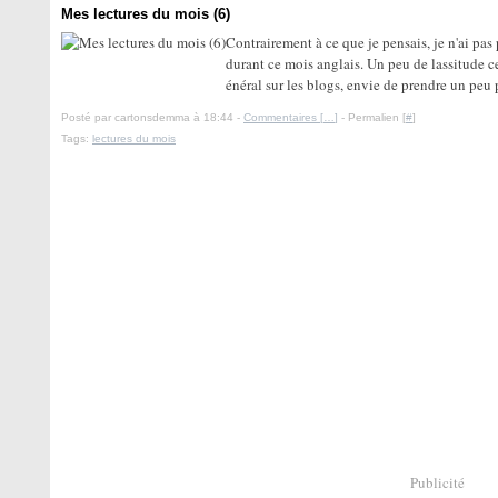
Mes lectures du mois (6)
Contrairement à ce que je pensais, je n'ai pas
durant ce mois anglais. Un peu de lassitude c
énéral sur les blogs, envie de prendre un peu p
Posté par cartonsdemma à 18:44 -
Commentaires [
…
]
- Permalien [
#
]
Tags:
lectures du mois
Publicité