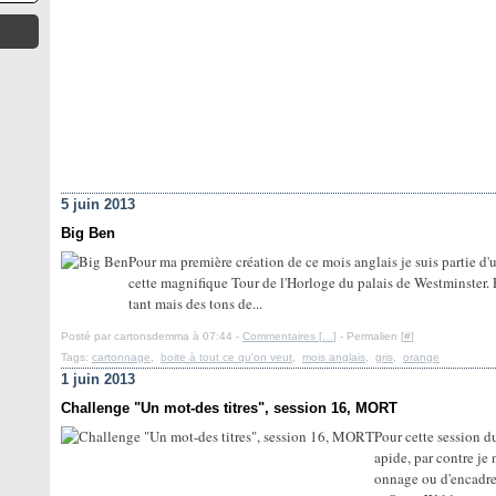
5 juin 2013
Big Ben
Pour ma première création de ce mois anglais je suis partie d
cette magnifique Tour de l'Horloge du palais de Westminster. 
tant mais des tons de...
Posté par cartonsdemma à 07:44 -
Commentaires [
…
]
- Permalien [
#
]
Tags:
cartonnage
,
boite à tout ce qu'on veut
,
mois anglais
,
gris
,
orange
1 juin 2013
Challenge "Un mot-des titres", session 16, MORT
Pour cette session du
apide, par contre je 
onnage ou d'encadrem