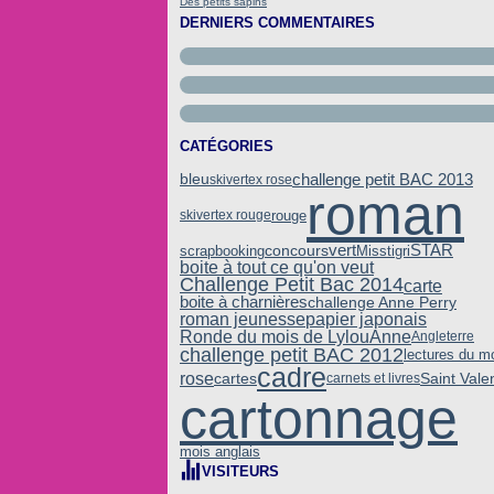
Des petits sapins
DERNIERS COMMENTAIRES
CATÉGORIES
bleu
challenge petit BAC 2013
skivertex rose
roman
rouge
skivertex rouge
vert
STAR
concours
scrapbooking
Misstigri
boite à tout ce qu'on veut
Challenge Petit Bac 2014
carte
boite à charnières
challenge Anne Perry
roman jeunesse
papier japonais
Ronde du mois de LylouAnne
Angleterre
challenge petit BAC 2012
lectures du m
cadre
rose
Saint Vale
cartes
carnets et livres
cartonnage
mois anglais
VISITEURS