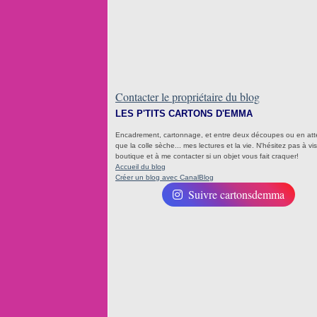
Contacter le propriétaire du blog
LES P'TITS CARTONS D'EMMA
Encadrement, cartonnage, et entre deux découpes ou en at
que la colle sèche... mes lectures et la vie. N'hésitez pas à visi
boutique et à me contacter si un objet vous fait craquer!
Accueil du blog
Créer un blog avec CanalBlog
Suivre cartonsdemma