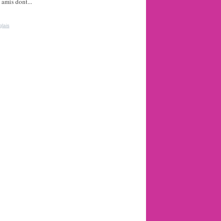
 amis dont...
lais