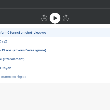
nsformé l’ennui en chef-d’œuvre
 DayZ
 a 13 ans (et vous l'avez ignoré)
e (littéralement)
im Rayan
 toutes les règles
s les jeux vidéo
us choquant de Rockstar ? - Le scandale BULLY
e plus moche de Steam