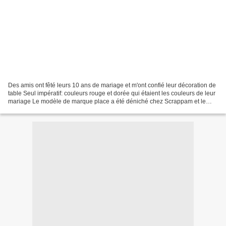
Des amis ont fêté leurs 10 ans de mariage et m'ont confié leur décoration de
table Seul impératif: couleurs rouge et dorée qui étaient les couleurs de leur
mariage Le modèle de marque place a été déniché chez Scrappam et le
porte serviette (qui peut aussi...