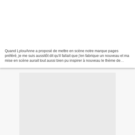
Quand LylouAnne a proposé de mettre en scène notre marque pages
préféré, je me suis aussitôt dit qu'il fallait que j'en fabrique un nouveau et ma
mise en scène aurait tout aussi bien pu inspirer à nouveau le thème de
l'écriture. Voici donc ma participation,...