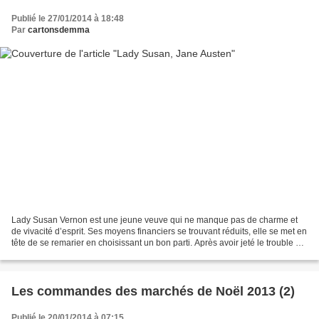
Publié le 27/01/2014 à 18:48
Par
cartonsdemma
Lady Susan Vernon est une jeune veuve qui ne manque pas de charme et
de vivacité d’esprit. Ses moyens financiers se trouvant réduits, elle se met en
tête de se remarier en choisissant un bon parti. Après avoir jeté le trouble au
sein même d’un couple...
Les commandes des marchés de Noël 2013 (2)
Publié le 20/01/2014 à 07:15