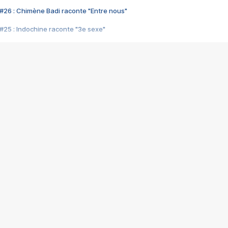
#26 : Chimène Badi raconte "Entre nous"
#25 : Indochine raconte "3e sexe"
#24 : Zaho raconte "C'est chelou"
#23 : Patrick Bruel raconte "Au café des délices"
#22 : Kyo raconte "Le chemin"
#21 : Nolwenn Leroy raconte "Cassé"
#20 : Patrick Hernandez raconte "Born to be alive"
#19 : Lorie raconte "Près de moi"
#18 : Michael Jones raconte "A nos actes manqués" (avec Jean-Jacque
#17 : Khaled raconte "Aïcha"
#16 : Corneille raconte "Parce qu'on vient de loin"
#15 : Indochine raconte "L'aventurier"