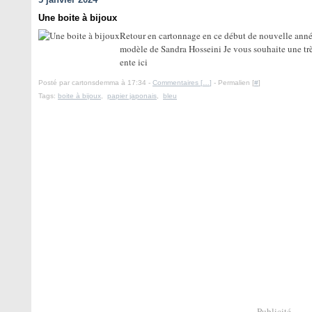
Une boite à bijoux
Retour en cartonnage en ce début de nouvelle année
modèle de Sandra Hosseini Je vous souhaite une trè
ente ici
Posté par cartonsdemma à 17:34 -
Commentaires [
…
]
- Permalien [
#
]
Tags:
boite à bijoux
,
papier japonais
,
bleu
Publicité