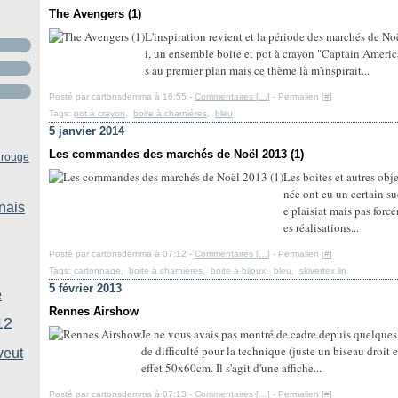
The Avengers (1)
L'inspiration revient et la période des marchés de No
i, un ensemble boite et pot à crayon "Captain America
s au premier plan mais ce thème là m'inspirait...
Posté par cartonsdemma à 16:55 -
Commentaires [
…
]
- Permalien [
#
]
Tags:
pot à crayon
,
boite à charnières
,
bleu
5 janvier 2014
Les commandes des marchés de Noël 2013 (1)
 rouge
Les boites et autres obje
née ont eu un certain s
nais
e plaisiat mais pas forc
es réalisations...
Posté par cartonsdemma à 07:12 -
Commentaires [
…
]
- Permalien [
#
]
Tags:
cartonnage
,
boite à charnières
,
boite à bijoux
,
bleu
,
skivertex lin
5 février 2013
e
Rennes Airshow
12
Je ne vous avais pas montré de cadre depuis quelques
de difficulté pour la technique (juste un biseau droit e
veut
effet 50x60cm. Il s'agit d'une affiche...
Posté par cartonsdemma à 07:13 -
Commentaires [
…
]
- Permalien [
#
]