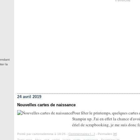
tendant
ter la
24 avril 2019
Nouvelles cartes de naissance
Pour fêter le printemps, quelques cartes
Stampin up. J'ai en effet la chance d'av
ériel de scrapbooking, je me suis donc fai
Posté par cartonsdemma à 18:26 -
Commentaires [
…
]
- Permalien [
#
]
Tags:
rose
,
bleu
,
vert
,
violet
,
jaune
,
carte
,
naissance
,
Stamping Up