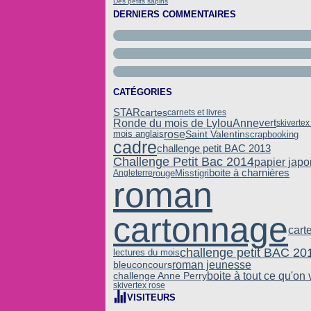
Des petits sapins
DERNIERS COMMENTAIRES
CATÉGORIES
STAR
cartes
carnets et livres
Ronde du mois de LylouAnne
vert
skivertex
rose
Saint Valentin
mois anglais
scrapbooking
cadre
challenge petit BAC 2013
Challenge Petit Bac 2014
papier japo
boite à charnières
rouge
Misstigri
Angleterre
roman
cartonnage
cart
challenge petit BAC 20
lectures du mois
roman jeunesse
bleu
concours
boite à tout ce qu'on 
challenge Anne Perry
skivertex rose
VISITEURS