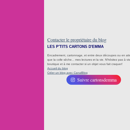
Contacter le propriétaire du blog
LES P'TITS CARTONS D'EMMA
Encadrement, cartonnage, et entre deux découpes ou en at
que la colle sèche... mes lectures et la vie. N'hésitez pas à visi
boutique et à me contacter si un objet vous fait craquer!
Accueil du blog
Créer un blog avec CanalBlog
Suivre cartonsdemma