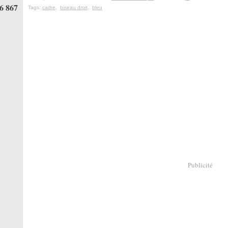
6 867
Tags:
cadre
,
biseau droit
,
bleu
Publicité