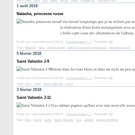
1 août 2018
Natasha, princesse russe
Cela faisait longtemps que je ne m'étais pas re
la réalisation d'une boite rectangulaire avec u
s belle carte issue des illustrations de l'album..
Posté par cartonsdemma à 08:23 -
Commentaires [
…
]
- Permalien [
#
]
Tags:
Misstigri
,
bleu
,
papier lamali
,
boite à couvercle emboitant
,
skivertex taupe
5 février 2018
Saint Valentin J-9
Retour dans les tons bleus et dans un style un peu m
Posté par cartonsdemma à 08:00 -
Commentaires [
…
]
- Permalien [
#
]
Tags:
bleu
,
carte
,
Saint Valentin
,
coeur
3 février 2018
Saint Valentin J-11
Les mêmes papiers qu'hier avec une nouvelle assoc
Posté par cartonsdemma à 08:00 -
Commentaires [
…
]
- Permalien [
#
]
Tags:
bleu
,
jaune
,
carte
,
Saint Valentin
,
love
,
étoiles
,
tampon florilège