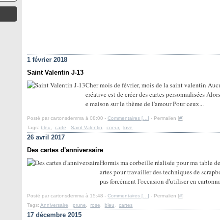
1 février 2018
Saint Valentin J-13
Cher mois de février, mois de la saint valentin Au
créative est de créer des cartes personnalisées Alors
e maison sur le thème de l'amour Pour ceux...
Posté par cartonsdemma à 08:00 -
Commentaires [
…
]
- Permalien [
#
]
Tags:
bleu
,
carte
,
Saint Valentin
,
coeur
,
love
26 avril 2017
Des cartes d'anniversaire
Hormis ma corbeille réalisée pour ma table de 
artes pour travailler des techniques de scrapbo
pas forcément l'occasion d'utiliser en cartonna
Posté par cartonsdemma à 15:48 -
Commentaires [
…
]
- Permalien [
#
]
Tags:
Anniversaire
,
prune
,
rose
,
bleu
,
cartes
17 décembre 2015